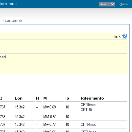
terremoti
Tsunami
link
med
t
Lon
H
M
Io
Riferimento
CFTI5med
.737
15.342
--
Mw
6.69
10
CPTI15
.738
15.342
--
MM
6.80
10
--
.737
15.342
--
Mw
6.77
10
CFTI4med
.737
15.342
--
Mw
6.66
10
CFTI4med