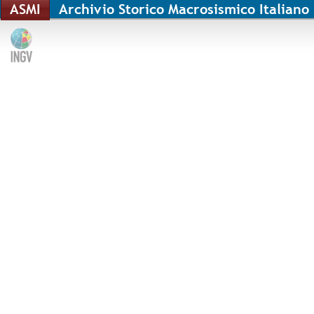
ASMI
Archivio Storico Macrosismico Italiano