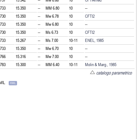
.733
15.350
--
MM
6.80
10
--
.730
15.350
--
Mw
6.78
10
CFTI2
.733
15.350
--
Mw
6.80
10
--
.730
15.350
--
Ms
6.73
10
CFTI2
.733
15.267
--
Ms
7.00
10-11
ENEL, 1985
.733
15.350
--
Mw
6.70
10
--
.766
15.316
--
Mw
7.00
10
--
.783
15.300
--
MM
6.40
10-11
Molin & Marg., 1985
catalogo parametrico
eML
XML