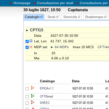
Homepage
Consultazione per studi
Consultazione per 
30 luglio 1627, 10:50
Capitanata
Cataloghi
Studi
Sismicità
Shakemaps
CPTI15
►
Data
1627-07-30 10:50
Lat, Lon
41.737, 15.342
MDP set
►
64
MDPs
Imax
10
MCS
CFTI4
Io
10
Mw
6.66 ± 0.10
Catalogo
Data
La
EPICAv1.1
1627-07-30 10:50
41
CFTI5med
1627-07-30 10:50
41
SHEEC
1627-07-30 10:50
41
CPTI11
1627-07-30 10:50
41