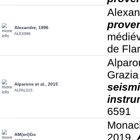
Alexan
proven
Alexandre, 1996
médiév
ALEX996
de Fla
Alparon
Grazia
seismi
Alparone et al., 2015
ALPAL015
instru
6591
Monache
2019.
AM(eri)Go