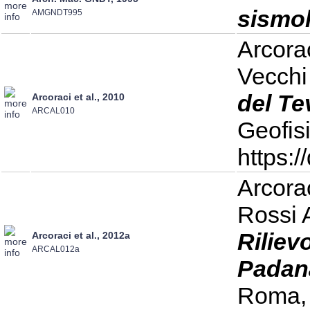
sismol
AMGNDT995
Arcorac
Vecchi
del Te
Arcoraci et al., 2010
ARCAL010
Geofis
https:
Arcorac
Rossi A
Riliev
Arcoraci et al., 2012a
ARCAL012a
Padan
Roma, 