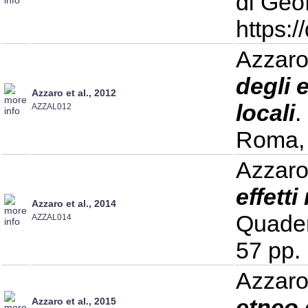
di Geo
https:
Azzaro 
degli 
Azzaro et al., 2012
locali
.
AZZAL012
Roma, 
Azzaro
effett
Azzaro et al., 2014
Quader
AZZAL014
57 pp.
Azzaro 
etneo 
Azzaro et al., 2015