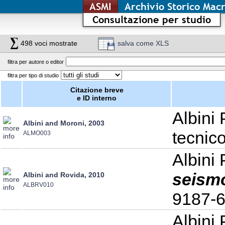
ASMI
Archivio Storico Macr
Consultazione per studio
498
voci mostrate
salva come XLS
filtra per autore o editor
filtra per tipo di studio
Citazione breve
e ID interno
Albini 
Albini and Moroni, 2003
tecnico
ALMO003
Albini 
seismo
Albini and Rovida, 2010
ALBRV010
9187-
Albini 