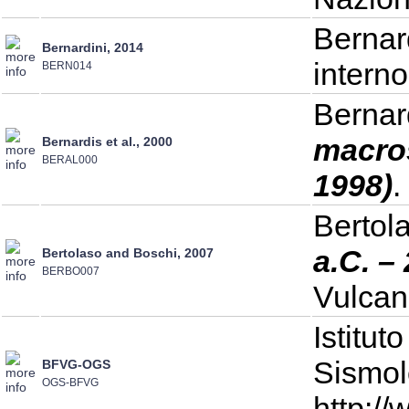
Bernar
Bernardini, 2014
interno
BERN014
Bernard
macros
Bernardis et al., 2000
BERAL000
1998)
.
Bertola
a.C. –
Bertolaso and Boschi, 2007
BERBO007
Vulcan
Istitu
Sismol
BFVG-OGS
OGS-BFVG
http://