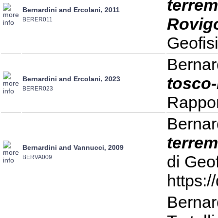
terrem
Bernardini and Ercolani, 2011
Rovigo
BERER011
Geofis
Bernard
tosco-
Bernardini and Ercolani, 2023
BERER023
Rappor
Bernar
terrem
Bernardini and Vannucci, 2009
di Geo
BERVA009
https:
Bernard