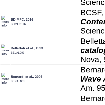
Scienc
BCSF,
Conte
BD-MFC, 2016
BDMFC016
Scienc
Bellett
catalo
Bellettati et al., 1993
BELAL993
Nova, 
Bernard
Wave A
Bernardi et al., 2005
BENAL005
Am. 95
Bernard