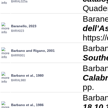
BARAL025a
Quader
Barane
dell’A
Baranello, 2023
BARA023
https:
Barban
Barbano and Rigano, 2001
Southe
BARRI001
Barban
Calabr
Barbano et al., 1980
BARAL980
pp.
Barban
18.10.
Barbano et al., 1986