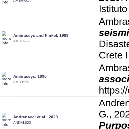
AMERIGO
Istitut
Ambras
seismi
Ambraseys and Finkel, 1999
Disast
AMBFI999
Crete 
Ambras
associ
Ambraseys, 1990
AMBR990
https:
Andrena
G., 20
Andrenacci et al., 2023
Purpos
ANDAL023