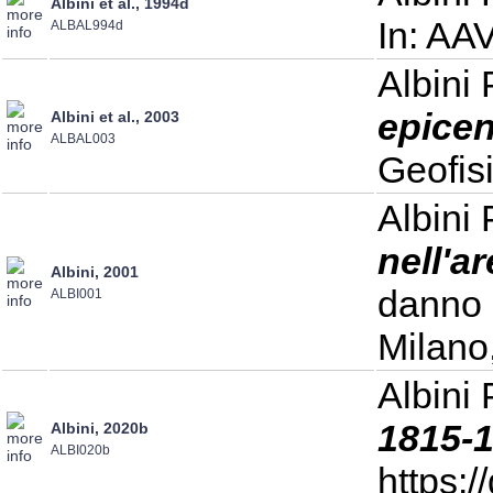
Albini et al., 1994d
In: AAV
ALBAL994d
Albini 
epicen
Albini et al., 2003
ALBAL003
Geofis
Albini 
nell'ar
Albini, 2001
danno i
ALBI001
Milano,
Albini 
1815-
Albini, 2020b
ALBI020b
https: