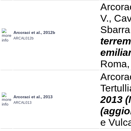
Arcorac
V., Cav
Sbarra 
Arcoraci et al., 2012b
terrem
ARCAL012b
emilia
Roma, 
Arcorac
Tertull
2013 (
Arcoraci et al., 2013
ARCAL013
(aggio
e Vulc