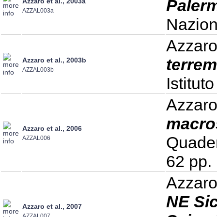
Palerm
Azzaro et al., 2003a
AZZAL003a
Nazion
Azzaro
terrem
Azzaro et al., 2003b
AZZAL003b
Istitut
Azzaro 
macros
Azzaro et al., 2006
Quader
AZZAL006
62 pp.
Azzaro 
NE Sic
Azzaro et al., 2007
AZZAL007