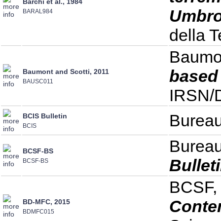
Barchi et al., 1984
Umbro
BARAL984
della 
Baumon
based 
Baumont and Scotti, 2011
BAUSC011
IRSN/D
Bureau
BCIS Bulletin
BCIS
Bureau
BCSF-BS
Bullet
BCSF-BS
BCSF,
Conte
BD-MFC, 2015
BDMFC015