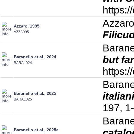
https:
Azzaro
Azzaro, 1995
Filicu
AZZA995
Barane
but fa
Baranello et al., 2024
BARAL024
https:/
Barane
italia
Baranello et al., 2025
BARAL025
197, 1
Barane
catalo
Baranello et al., 2025a