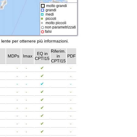
molto grandi
grandi
medi
piccoli
molto piccoli
non parametrizzati
falsi
a lente per ottenere più informazioni.
Riferim.
EQ in
MDPs
Imax
in
PDF
CPTI15
CPTI15
-
-
✔
-
-
-
✔
-
-
-
✔
-
-
-
✔
-
-
-
✔
-
-
-
✔
-
-
-
✔
-
-
-
✔
-
-
-
✔
-