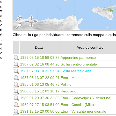
ke
e.
nt
at
al
re
rt
t
Clicca sulla riga per individuare il terremoto sulla mappa o sull
.,
ta
Data
Area epicentrale
ed
he
1985 08 15 18 58 03.78
Appennino parmense
re
1987 02 02 16 08 44.20
Sicilia centro-orientale
1987 07 03 10 21 57.64
Costa Marchigiana
1987 08 13 07 22 09.91
Etna - Maletto
1988 01 08 13 05 46.75
Pollino
1988 03 15 12 03 16.17
Reggiano
1989 01 29 07 30 32.89
Etna - Codavolpe (S. Venerina)
1989 07 27 15 08 51.00
Etna - Caselle (Milo)
1991 12 15 20 00 50.00
Etna - Versante meridionale