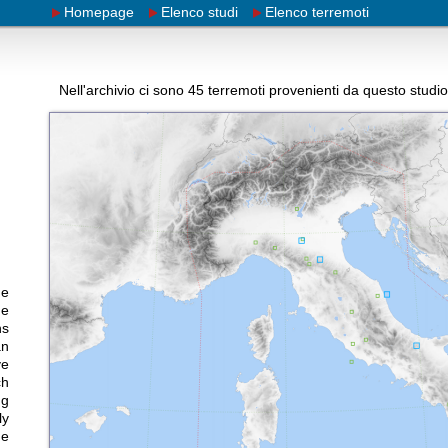
Homepage
Elenco studi
Elenco terremoti
Nell'archivio ci sono
45
terremoti provenienti da questo studio
ue
he
ns
an
ve
ch
ng
ly
he