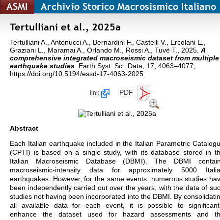
ASMI
Archivio Storico Macrosismico Italiano
Tertulliani et al., 2025a
Tertulliani A., Antonucci A., Bernardini F., Castelli V., Ercolani E.,
Graziani L., Maramai A., Orlando M., Rossi A., Tuvè T., 2025.
A
comprehensive integrated macroseismic dataset from multiple
earthquake studies
. Earth Syst. Sci. Data, 17, 4063–4077,
https://doi.org/10.5194/essd-17-4063-2025
PDF
link
Abstract
Each Italian earthquake included in the Italian Parametric Catalog
(CPTI) is based on a single study, with its database stored in t
Italian Macroseismic Database (DBMI). The DBMI contai
macroseismic-intensity data for approximately 5000 Itali
earthquakes. However, for the same events, numerous studies ha
been independently carried out over the years, with the data of su
studies not having been incorporated into the DBMI. By consolidati
all available data for each event, it is possible to significant
enhance the dataset used for hazard assessments and t