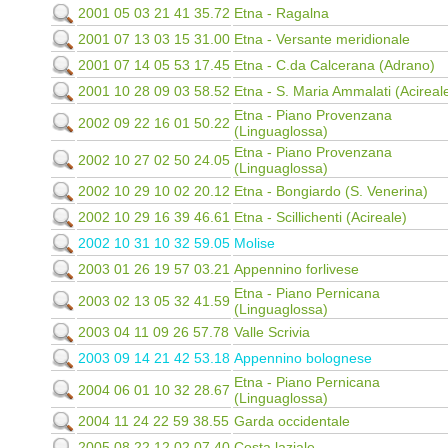
2001 05 03 21 41 35.72
Etna - Ragalna
2001 07 13 03 15 31.00
Etna - Versante meridionale
2001 07 14 05 53 17.45
Etna - C.da Calcerana (Adrano)
2001 10 28 09 03 58.52
Etna - S. Maria Ammalati (Acirea
Etna - Piano Provenzana
2002 09 22 16 01 50.22
(Linguaglossa)
Etna - Piano Provenzana
2002 10 27 02 50 24.05
(Linguaglossa)
2002 10 29 10 02 20.12
Etna - Bongiardo (S. Venerina)
2002 10 29 16 39 46.61
Etna - Scillichenti (Acireale)
2002 10 31 10 32 59.05
Molise
2003 01 26 19 57 03.21
Appennino forlivese
Etna - Piano Pernicana
2003 02 13 05 32 41.59
(Linguaglossa)
2003 04 11 09 26 57.78
Valle Scrivia
2003 09 14 21 42 53.18
Appennino bolognese
Etna - Piano Pernicana
2004 06 01 10 32 28.67
(Linguaglossa)
2004 11 24 22 59 38.55
Garda occidentale
2005 08 22 12 02 07.40
Costa laziale