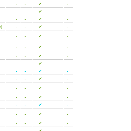
-
-
✔
-
-
-
✔
-
-
-
✔
-
le)
-
-
✔
-
-
-
✔
-
-
-
✔
-
-
-
✔
-
-
-
✔
-
-
-
✔
-
-
-
✔
-
-
-
✔
-
-
-
✔
-
-
-
✔
-
-
-
✔
-
-
-
✔
-
-
-
✔
-