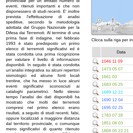
provinciale per un limitato numero di
eventi, ritenuti importanti e che non
disponessero di studi recenti. E' inoltre
prevista l'effettuazione di analisi
speditive, secondo la metodologia
adottata dal Gruppo Nazionale per la
Difesa dai Terremoti. Al termine di una
prima fase di indagine, nel febbraio
Clicca sulla riga per i
1993 è stato predisposto un primo
elenco di terremoti significativi ed è
Data
stata condotta una prima ricognizione
per valutare il livello di informazioni
1046 11 09
disponibili. In seguito è stata condotta
1473 05 07
un'analisi integrativa su alcuni repertori
sismologici ed alcune fonti locali
1661 03
trentine, che ha messo in luce alcuni
1683 05 25
eventi significativi sconosciuti ai
cataloghi parametrici. Nello stesso
1689 12 22
tempo l'analisi dei dati disponibili ha
1690 12 04
mostrato che molti dei terremoti
1695 02 25
compresi nel primo elenco erano
risultati, a seguito di studi recenti, falsi,
1783 07 28
oppure localizzati a maggiore distanza
1851 08 03
dal territorio provinciale, o comunque
meno significativi di quanto ritenuto
1868 05 22 21