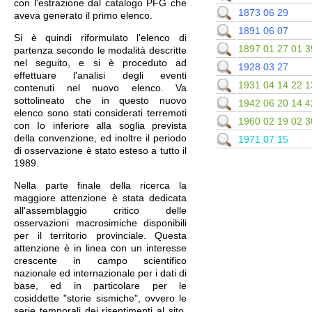
con l'estrazione dal catalogo PFG che
1873 06 29
aveva generato il primo elenco.
1891 06 07
Si è quindi riformulato l'elenco di
1897 01 27 01 3
partenza secondo le modalità descritte
nel seguito, e si è proceduto ad
1928 03 27
effettuare l'analisi degli eventi
1931 04 14 22 1
contenuti nel nuovo elenco. Va
sottolineato che in questo nuovo
1942 06 20 14 4
elenco sono stati considerati terremoti
1960 02 19 02 3
con Io inferiore alla soglia prevista
della convenzione, ed inoltre il periodo
1971 07 15
di osservazione è stato esteso a tutto il
1989.
Nella parte finale della ricerca la
maggiore attenzione è stata dedicata
all'assemblaggio critico delle
osservazioni macrosimiche disponibili
per il territorio provinciale. Questa
attenzione è in linea con un interesse
crescente in campo scientifico
nazionale ed internazionale per i dati di
base, ed in particolare per le
cosiddette "storie sismiche", ovvero le
serie temporali dei risentimenti al sito,