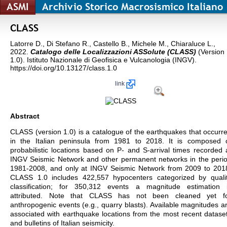
ASMI
Archivio Storico Macrosismico Italiano
CLASS
Latorre D., Di Stefano R., Castello B., Michele M., Chiaraluce L.,
2022.
Catalogo delle Localizzazioni ASSolute (CLASS)
(Version
1.0). Istituto Nazionale di Geofisica e Vulcanologia (INGV).
https://doi.org/10.13127/class.1.0
link
Abstract
CLASS (version 1.0) is a catalogue of the earthquakes that occurr
in the Italian peninsula from 1981 to 2018. It is composed 
probabilistic locations based on P- and S-arrival times recorded 
INGV Seismic Network and other permanent networks in the peri
1981-2008, and only at INGV Seismic Network from 2009 to 201
CLASS 1.0 includes 422,557 hypocenters categorized by quali
classification; for 350,312 events a magnitude estimation 
attributed. Note that CLASS has not been cleaned yet f
anthropogenic events (e.g., quarry blasts). Available magnitudes a
associated with earthquake locations from the most recent datase
and bulletins of Italian seismicity.