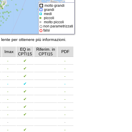
molto grandi
grandi
medi
piccoli
molto piccoli
non parametrizzati
falsi
a lente per ottenere più informazioni.
EQ in
Riferim. in
Imax
PDF
CPTI15
CPTI15
-
-
✔
-
-
-
✔
-
-
-
✔
-
-
-
✔
-
-
-
✔
-
-
-
✔
-
-
-
✔
-
-
-
✔
-
-
-
-
-
-
✔
-