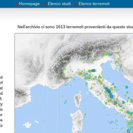
Homepage
Elenco studi
Elenco terremoti
Nell'archivio ci sono
1613
terremoti provenienti da questo stu
ed
of
at
od
8.
ty
is
or
re
ts