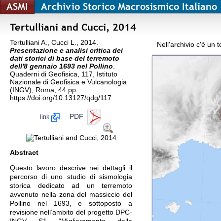
ASMI
Archivio Storico Macrosismico Italiano
Tertulliani and Cucci, 2014
Tertulliani A., Cucci L., 2014.
Nell'archivio c'è un 
Presentazione e analisi critica dei
dati storici di base del terremoto
dell'8 gennaio 1693 nel Pollino
.
Quaderni di Geofisica, 117, Istituto
Nazionale di Geofisica e Vulcanologia
(INGV), Roma, 44 pp.
https://doi.org/10.13127/qdg/117
PDF
link
Abstract
Questo lavoro descrive nei dettagli il
percorso di uno studio di sismologia
storica dedicato ad un terremoto
avvenuto nella zona del massiccio del
Pollino nel 1693, e sottoposto a
revisione nell’ambito del progetto DPC-